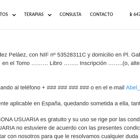
TOS
TERAPIAS
CONSULTA
CONTACTO
📱64
ez Peláez, con NIF nº 53528311C y domicilio en Pl. G
en el Tomo ……… Libro …….. Inscripción ……..(o, altern
mando al teléfono + ### ### ### ### o en el e-mail
Abel
nte aplicable en España, quedando sometida a ella, tan
ONA USUARIA es gratuito y su uso se rige por las cond
IA no estuviere de acuerdo con las presentes condicio
tar con nosotros para que le resolvamos cualquier duda 