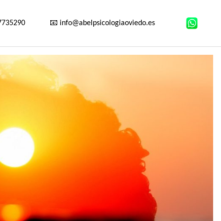
7735290
📧 info@abelpsicologiaoviedo.es